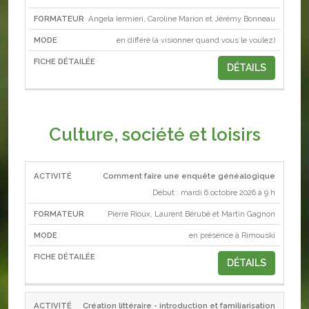
Angela Iermieri, Caroline Marion et Jérémy Bonneau
en différé (à visionner quand vous le voulez)
DÉTAILS
Culture, société et loisirs
Comment faire une enquête généalogique
ACTIVITÉ
FORMATEUR
MODE
Début : mardi 6 octobre 2026 à 9 h
Pierre Rioux, Laurent Bérubé et Martin Gagnon
en présence à Rimouski
DÉTAILS
Création littéraire - introduction et familiarisation