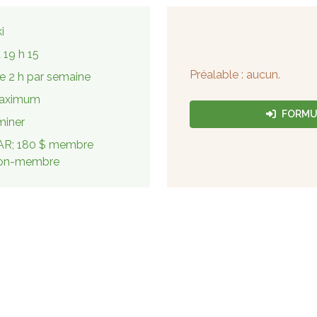
i
 19 h 15
Préalable : aucun.
e 2 h par semaine
maximum
FORMUL
miner
R; 180 $ membre
 non-membre