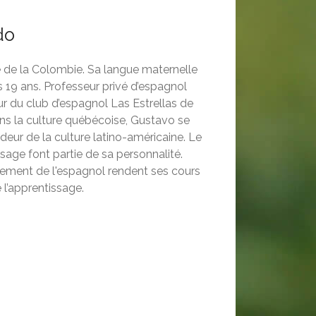
do
 de la Colombie. Sa langue maternelle
is 19 ans. Professeur privé d’espagnol
r du club d’espagnol Las Estrellas de
ns la culture québécoise, Gustavo se
ur de la culture latino-américaine. Le
sage font partie de sa personnalité.
ement de l'espagnol rendent ses cours
 l’apprentissage.